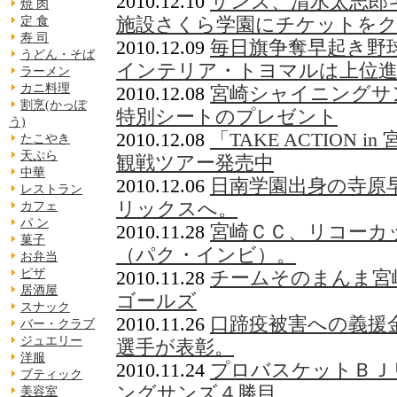
2010.12.10
サンズ、清水太志郎
焼 肉
施設さくら学園にチケットを
定 食
寿 司
2010.12.09
毎日旗争奪早起き野
うどん・そば
インテリア・トヨマルは上位
ラーメン
カニ料理
2010.12.08
宮崎シャイニングサ
割烹(かっぽ
特別シートのプレゼント
う)
2010.12.08
「TAKE ACTION 
たこやき
天ぷら
観戦ツアー発売中
中華
2010.12.06
日南学園出身の寺原
レストラン
リックスへ。
カフェ
パ ン
2010.11.28
宮崎ＣＣ、リコーカ
菓子
（パク・インビ）。
お弁当
2010.11.28
チームそのまんま宮
ピザ
居酒屋
ゴールズ
スナック
2010.11.26
口蹄疫被害への義援
バー・クラブ
ジュエリー
選手が表彰。
洋服
2010.11.24
プロバスケットＢＪ
ブティック
ングサンズ４勝目。
美容室