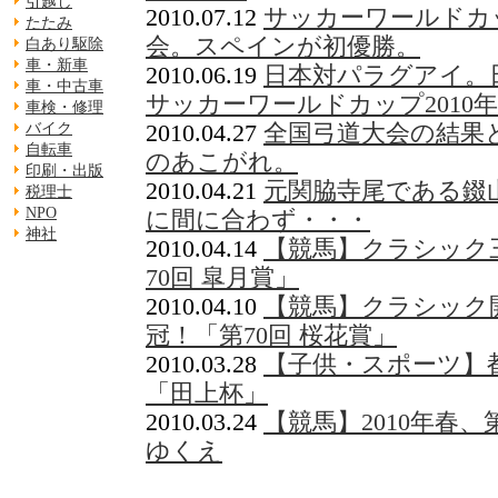
引越し
2010.07.12
サッカーワールドカッ
たたみ
会。スペインが初優勝。
白あり駆除
車・新車
2010.06.19
日本対パラグアイ。
車・中古車
サッカーワールドカップ2010
車検・修理
2010.04.27
全国弓道大会の結果
バイク
自転車
のあこがれ。
印刷・出版
2010.04.21
元関脇寺尾である錣
税理士
NPO
に間に合わず・・・
神社
2010.04.14
【競馬】クラシック
70回 皐月賞」
2010.04.10
【競馬】クラシック
冠！「第70回 桜花賞」
2010.03.28
【子供・スポーツ】
「田上杯」
2010.03.24
【競馬】2010年春
ゆくえ