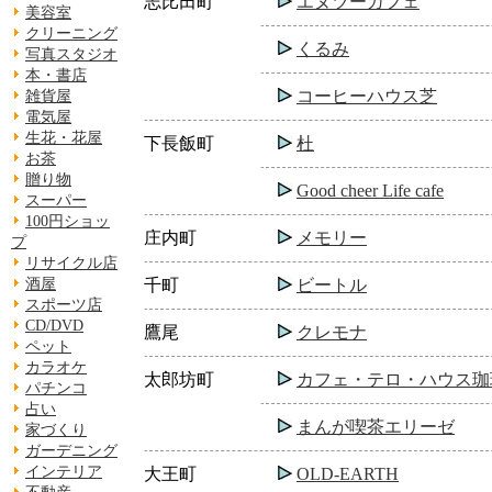
志比田町
エヌツーカフェ
美容室
クリーニング
くるみ
写真スタジオ
本・書店
コーヒーハウス芝
雑貨屋
電気屋
生花・花屋
下長飯町
杜
お茶
贈り物
Good cheer Life cafe
スーパー
100円ショッ
庄内町
メモリー
プ
リサイクル店
酒屋
千町
ビートル
スポーツ店
CD/DVD
鷹尾
クレモナ
ペット
カラオケ
太郎坊町
カフェ・テロ・ハウス珈
パチンコ
占い
まんが喫茶エリーゼ
家づくり
ガーデニング
インテリア
大王町
OLD-EARTH