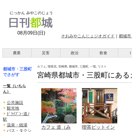
にっかん みやこのじょう
08月09日(日)
そおみやこんじょジオガイド
｜
都城市
農業
災害
政治
飲食
カフェ, 喫茶店, 宮崎県, 都城市, 三股町, 一覧, リスト
都城市・三股町
宮崎県都城市・三股町にある
でさがす
一覧（いちら
ん）
公共施設
観光地
ﾄﾞﾗｲﾌﾞﾝ･道ﾉ
駅
温泉・銭湯
カフェ 道（み
喫茶ピットイン
バス・タクシ