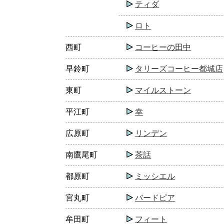
ティダ
ロト
西町
コーヒーの田中
早鈴町
タリーズコーヒー都城店
東町
マイルストーン
平江町
幸
広原町
リンデン
南鷹尾町
茶話
都原町
ミッシエル
宮丸町
バードピア
牟田町
フィート