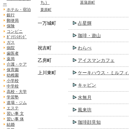
ち）
菖蒲原町
ー
ホテル・宿泊
蓑原町
銀行
郵便局
一万城町
占星輝
保険
コンビニ
珈琲・遊山
ｶﾞｿﾘﾝｽﾀﾝﾄﾞ
ガス
祝吉町
わらべ
病院
歯医者
薬局
乙房町
アイスマンカフェ
介護・ケア
保育園
上川東町
ケーキハウス・ミルフィ
幼稚園
小学校
キャビン
中学校
高校・大学
学習塾
水無月
道場・ジム
エステ
風来坊
習い事 文
習い事 体
珈琲顔見知
結婚