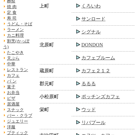
葬祭
上町
くろいわ
焼 肉
定 食
寿 司
サンロード
うどん・そば
ラーメン
シグナル
カニ料理
割烹(かっぽ
北原町
DONDON
う)
たこやき
カフェブルーム
天ぷら
中華
レストラン
蔵原町
カフェ２１２
カフェ
パ ン
郡元町
るるる
菓子
お弁当
小松原町
ポッチンズカフェ
ピザ
居酒屋
栄町
ウッド
スナック
バー・クラブ
ジュエリー
リバプール
洋服
ブティック