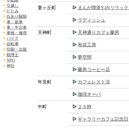
不動産
引越し
妻ヶ丘町
まんが喫茶Y-INリラッ
たたみ
白あり駆除
ラディッシュ
車・新車
車・中古車
天神町
天神通りカフェ蘭房
車検・修理
バイク
自転車
布花工房
印刷・出版
税理士
夢空間
NPO
神社
蘭房コーヒー店
年見町
カフェレスト涼
珈琲オーパ
中町
２５時
ギャラリーカフェ記念日