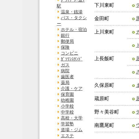
ﾄﾞﾗｲﾌﾞﾝ･道ﾉ
下川東町
駅
温泉・銭湯
バス・タクシ
金田町
ー
ホテル・宿泊
上川東町
銀行
郵便局
保険
コンビニ
上長飯町
ｶﾞｿﾘﾝｽﾀﾝﾄﾞ
ガス
病院
歯医者
薬局
久保原町
介護・ケア
保育園
蔵原町
幼稚園
小学校
野々美谷町
中学校
高校・大学
学習塾
南鷹尾町
道場・ジム
エステ