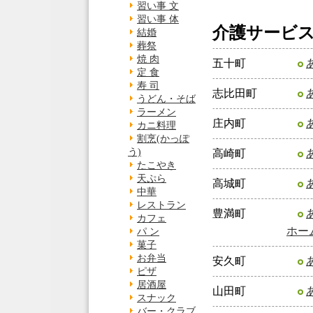
習い事 文
習い事 体
介護サービ
結婚
葬祭
焼 肉
五十町
定 食
寿 司
志比田町
うどん・そば
ラーメン
庄内町
カニ料理
割烹(かっぽ
う)
高崎町
たこやき
天ぷら
高城町
中華
レストラン
豊満町
カフェ
ホー
パ ン
菓子
お弁当
安久町
ピザ
居酒屋
山田町
スナック
バー・クラブ