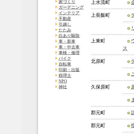
家づくり
上水流町
ガーデニング
インテリア
上長飯町
不動産
引越し
たたみ
白あり駆除
上東町
車・新車
車・中古車
ス
車検・修理
バイク
北原町
自転車
印刷・出版
税理士
NPO
久保原町
神社
郡元町
郡元町