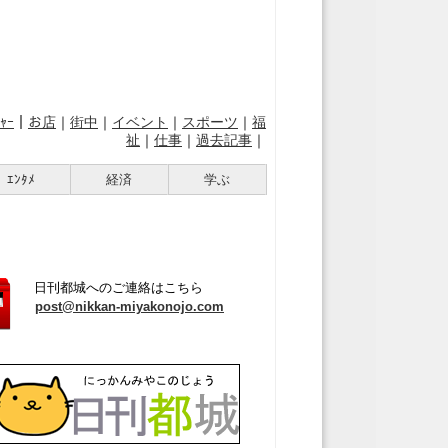
ｬｰ
｜
お店
｜
街中
｜
イベント
｜
スポーツ
｜
福
祉
｜
仕事
｜
過去記事
｜
ｴﾝﾀﾒ
経済
学ぶ
日刊都城へのご連絡はこちら
post@nikkan-miyakonojo.com