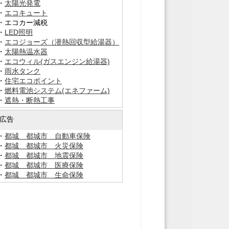
・
太陽光発電
・
エコキュート
・エコカー減税
・
LED照明
・
エコジョーズ（潜熱回収型給湯器）
・
太陽熱温水器
・
エコウィル(ガスエンジン給湯器)
・
雨水タンク
・
住宅エコポイント
・
燃料電池システム(エネファーム)
・
遮熱・断熱工事
広告
・
都城 都城市 自動車保険
・
都城 都城市 火災保険
・
都城 都城市 地震保険
・
都城 都城市 医療保険
・
都城 都城市 生命保険