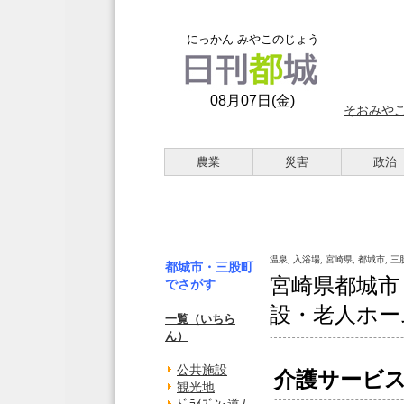
にっかん みやこのじょう
08月07日(金)
そおみや
農業
災害
政治
温泉, 入浴場, 宮崎県, 都城市, 
都城市・三股町
宮崎県都城市
でさがす
設・老人ホー
一覧（いちら
ん）
公共施設
介護サービ
観光地