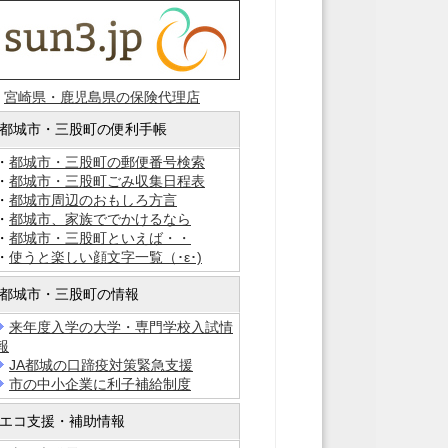
・
宮崎県・鹿児島県の保険代理店
都城市・三股町の便利手帳
・
都城市・三股町の郵便番号検索
・
都城市・三股町ごみ収集日程表
・
都城市周辺のおもしろ方言
・
都城市、家族ででかけるなら
・
都城市・三股町といえば・・
・
使うと楽しい顔文字一覧（･ε･)
都城市・三股町の情報
来年度入学の大学・専門学校入試情
報
JA都城の口蹄疫対策緊急支援
市の中小企業に利子補給制度
エコ支援・補助情報