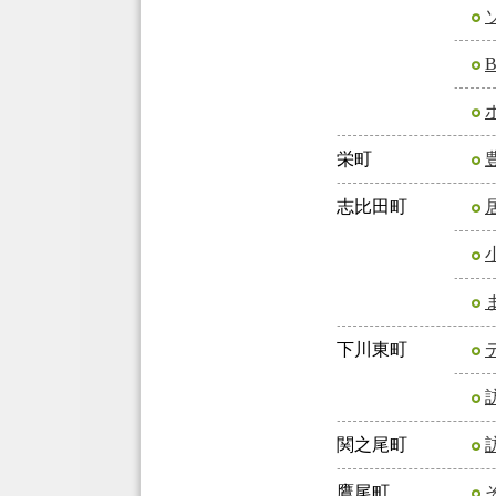
栄町
志比田町
下川東町
関之尾町
鷹尾町