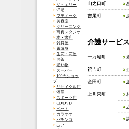
山之口町
ジュエリー
洋服
吉尾町
ブティック
美容室
クリーニング
写真スタジオ
本・書店
介護サービ
雑貨屋
電気屋
生花・花屋
一万城町
お茶
贈り物
祝吉町
スーパー
100円ショッ
プ
金田町
リサイクル店
酒屋
上川東町
スポーツ店
CD/DVD
ペット
カラオケ
パチンコ
占い