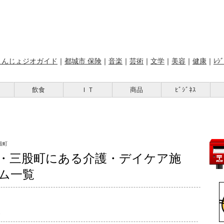
こんじょジオガイド
｜
都城市 保険
｜
音楽
｜
芸術
｜
文学
｜
美容
｜
健康
｜
ﾚｼﾞ
飲食
ＩＴ
商品
ﾋﾞｼﾞﾈｽ
三股町
・三股町にある介護・デイケア施
ム一覧
ス