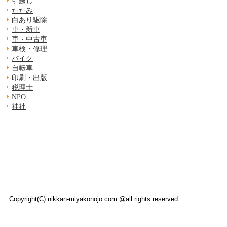
引越し
たたみ
白あり駆除
車・新車
車・中古車
車検・修理
バイク
自転車
印刷・出版
税理士
NPO
神社
Copyright(C) nikkan-miyakonojo.com @all rights reserved.