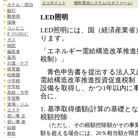
エコポイント
燃料電池システム(エネファーム)
ホテル・宿泊
銀行
LED照明
郵便局
保険
コンビニ
LED照明には、国（経済産業
ｶﾞｿﾘﾝｽﾀﾝﾄﾞ
ります。
ガス
病院
「エネルギー需給構造改革推進
歯医者
税制）」
薬局
介護・ケア
保育園
青色申告書を提出する法人又
幼稚園
需給構造改革推進投資促進税制
小学校
設備を取得し、かつ1年以内に
中学校
高校・大学
合に、
学習塾
道場・ジム
1. 基準取得価額(計算の基礎と
エステ
税額控除
習い事 文
習い事 体
（ただし、その税額控除額がその事業
結婚
額を超える場合には、20％相当額が限
葬祭