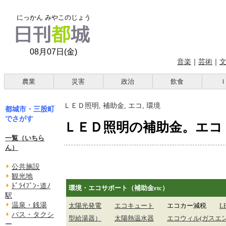
にっかん みやこのじょう
08月07日(金)
音楽
｜
芸術
｜
農業
災害
政治
飲食
ＬＥＤ照明, 補助金, エコ, 環境
都城市・三股町
でさがす
ＬＥＤ照明の補助金。エコ
一覧（いちら
ん）
公共施設
観光地
ﾄﾞﾗｲﾌﾞﾝ･道ﾉ
環境・エコサポート（補助金etc）
駅
温泉・銭湯
太陽光発電
エコキュート
エコカー減税
L
バス・タクシ
型給湯器）
太陽熱温水器
エコウィル(ガスエ
ー