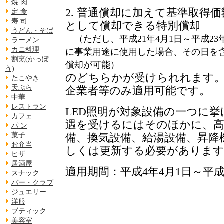
焼 肉
2. 普通償却に加えて基準取得価
定 食
寿 司
として償却できる特別償却
うどん・そば
（ただし、平成21年4月1日～平成23
ラーメン
カニ料理
に事業用途に使用した場合、その日を
割烹(かっぽ
償却が可能）
う)
のどちらかが受けられれます。
たこやき
天ぷら
企業者等のみ適用可能です。
中華
レストラン
LED照明が対象設備の一つに
カフェ
遇を受けるにはそのほかに、高
パ ン
備、換気設備、給湯設備、昇降
菓子
お弁当
しくは更新する必要がありま
ピザ
居酒屋
適用期間：平成4年4月1日～平成2
スナック
バー・クラブ
ジュエリー
洋服
ブティック
美容室