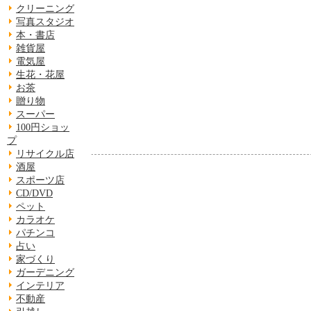
クリーニング
写真スタジオ
本・書店
雑貨屋
電気屋
生花・花屋
お茶
贈り物
スーパー
100円ショッ
プ
リサイクル店
酒屋
スポーツ店
CD/DVD
ペット
カラオケ
パチンコ
占い
家づくり
ガーデニング
インテリア
不動産