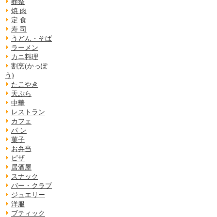
葬祭
焼 肉
定 食
寿 司
うどん・そば
ラーメン
カニ料理
割烹(かっぽ
う)
たこやき
天ぷら
中華
レストラン
カフェ
パ ン
菓子
お弁当
ピザ
居酒屋
スナック
バー・クラブ
ジュエリー
洋服
ブティック