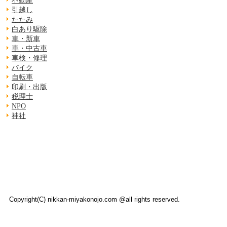
不動産
引越し
たたみ
白あり駆除
車・新車
車・中古車
車検・修理
バイク
自転車
印刷・出版
税理士
NPO
神社
Copyright(C) nikkan-miyakonojo.com @all rights reserved.