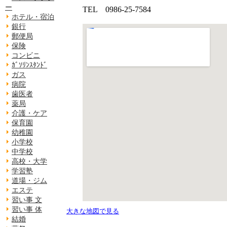
ー
TEL 0986-25-7584
ホテル・宿泊
銀行
郵便局
保険
コンビニ
ｶﾞｿﾘﾝｽﾀﾝﾄﾞ
ガス
病院
歯医者
薬局
介護・ケア
保育園
幼稚園
小学校
中学校
高校・大学
学習塾
道場・ジム
エステ
習い事 文
習い事 体
大きな地図で見る
結婚