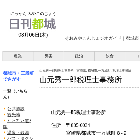
にっかん みやこのじょう
08月06日(木)
そおみやこんじょジオガイド
｜
都城市
農業
災害
政治
飲食
山元秀一郎税理士事務所 , 宮崎県, 都城市,一万城町 ,税理士事務所
都城市・三股町
山元秀一郎税理士事務所
でさがす
一覧（いちら
ん）
公共施設
山元秀一郎税理士事務所
観光地
ﾄﾞﾗｲﾌﾞﾝ･道ﾉ
住所 〒885-0034
駅
温泉・銭湯
宮崎県都城市一万城町８-９
バス・タクシ