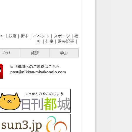
ｬｰ
｜
お店
｜
街中
｜
イベント
｜
スポーツ
｜
福
祉
｜
仕事
｜
過去記事
｜
ｴﾝﾀﾒ
経済
学ぶ
日刊都城へのご連絡はこちら
post@nikkan-miyakonojo.com