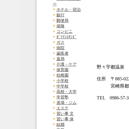
ー
ホテル・宿泊
銀行
郵便局
保険
コンビニ
ｶﾞｿﾘﾝｽﾀﾝﾄﾞ
ガス
病院
歯医者
薬局
介護・ケア
野々宇都温泉
保育園
幼稚園
住所 〒885-022
小学校
宮崎県都城市山
中学校
高校・大学
学習塾
TEL 0986-57-3
道場・ジム
エステ
習い事 文
習い事 体
結婚