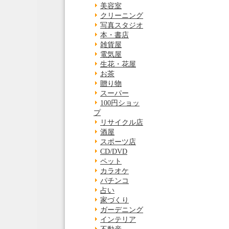
美容室
クリーニング
写真スタジオ
本・書店
雑貨屋
電気屋
生花・花屋
お茶
贈り物
スーパー
100円ショッ
プ
リサイクル店
酒屋
スポーツ店
CD/DVD
ペット
カラオケ
パチンコ
占い
家づくり
ガーデニング
インテリア