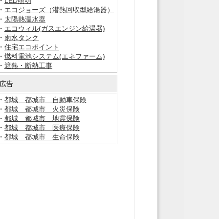
・
LED照明
・
エコジョーズ（潜熱回収型給湯器）
・
太陽熱温水器
・
エコウィル(ガスエンジン給湯器)
・
雨水タンク
・
住宅エコポイント
・
燃料電池システム(エネファーム)
・
遮熱・断熱工事
広告
・
都城 都城市 自動車保険
・
都城 都城市 火災保険
・
都城 都城市 地震保険
・
都城 都城市 医療保険
・
都城 都城市 生命保険