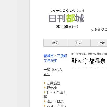
にっかん みやこのじょう
08月08日(土)
そおみや
農業
災害
政治
野々宇都温泉 , 宮崎県, 都城市,
都城市・三股町
野々宇都温泉
でさがす
一覧（いちら
ん）
公共施設
観光地
ﾄﾞﾗｲﾌﾞﾝ･道ﾉ
駅
温泉・銭湯
バス・タクシ