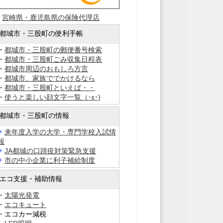
・
宮崎県・鹿児島県の保険代理店
都城市・三股町の便利手帳
・
都城市・三股町の郵便番号検索
・
都城市・三股町ごみ収集日程表
・
都城市周辺のおもしろ方言
・
都城市、家族ででかけるなら
・
都城市・三股町といえば・・
・
使うと楽しい顔文字一覧（･ε･)
都城市・三股町の情報
来年度入学の大学・専門学校入試情
報
JA都城の口蹄疫対策緊急支援
市の中小企業に利子補給制度
エコ支援・補助情報
・
太陽光発電
・
エコキュート
・エコカー減税