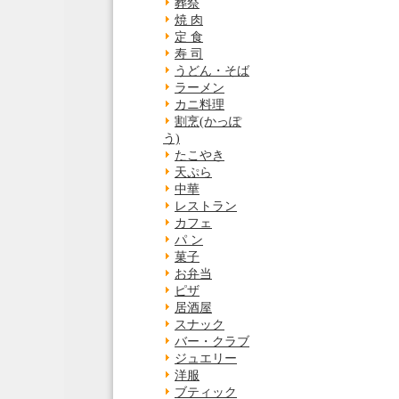
葬祭
焼 肉
定 食
寿 司
うどん・そば
ラーメン
カニ料理
割烹(かっぽ
う)
たこやき
天ぷら
中華
レストラン
カフェ
パ ン
菓子
お弁当
ピザ
居酒屋
スナック
バー・クラブ
ジュエリー
洋服
ブティック