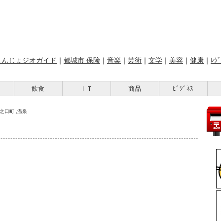
こんじょジオガイド
｜
都城市 保険
｜
音楽
｜
芸術
｜
文学
｜
美容
｜
健康
｜
ﾚｼﾞ
飲食
ＩＴ
商品
ﾋﾞｼﾞﾈｽ
山之口町 ,温泉