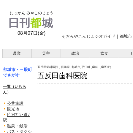
にっかん みやこのじょう
08月07日(金)
そおみやこんじょジオガイド
｜
都城市
農業
災害
政治
飲食
五反田歯科医院 , 宮崎県, 都城市,平江町 ,歯科（歯医者）
都城市・三股町
五反田歯科医院
でさがす
一覧（いちら
ん）
公共施設
観光地
ﾄﾞﾗｲﾌﾞﾝ･道ﾉ
駅
温泉・銭湯
バス・タクシ