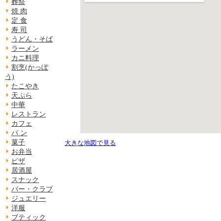
葬祭
焼 肉
定 食
寿 司
うどん・そば
ラーメン
カニ料理
割烹(かっぽ
う)
たこやき
天ぷら
中華
レストラン
カフェ
パ ン
菓子
大きな地図で見る
お弁当
ピザ
居酒屋
スナック
バー・クラブ
ジュエリー
洋服
ブティック