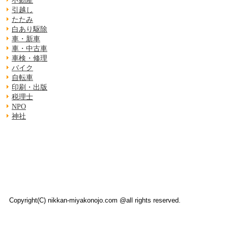
不動産
引越し
たたみ
白あり駆除
車・新車
車・中古車
車検・修理
バイク
自転車
印刷・出版
税理士
NPO
神社
Copyright(C) nikkan-miyakonojo.com @all rights reserved.