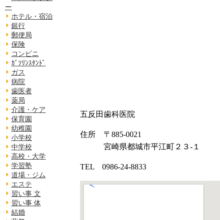
ー
ホテル・宿泊
銀行
郵便局
保険
コンビニ
ｶﾞｿﾘﾝｽﾀﾝﾄﾞ
ガス
病院
歯医者
薬局
介護・ケア
五反田歯科医院
保育園
幼稚園
住所 〒885-0021
小学校
宮崎県都城市平江町２３-１
中学校
高校・大学
学習塾
TEL 0986-24-8833
道場・ジム
エステ
習い事 文
習い事 体
結婚