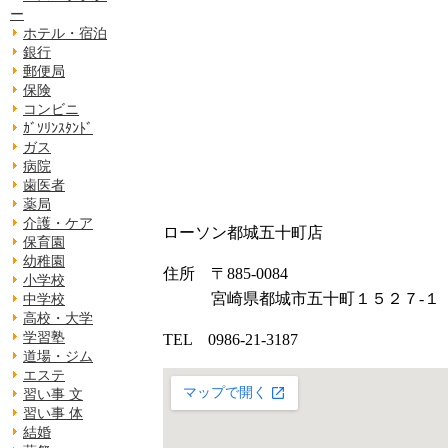
ー
ホテル・宿泊
銀行
郵便局
保険
コンビニ
ｶﾞｿﾘﾝｽﾀﾝﾄﾞ
ガス
病院
歯医者
薬局
介護・ケア
ローソン都城五十町店
保育園
幼稚園
住所 〒885-0084
小学校
宮崎県都城市五十町１５２７-１
中学校
高校・大学
学習塾
TEL 0986-21-3187
道場・ジム
エステ
習い事 文
習い事 体
結婚