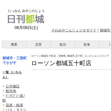
にっかん みやこのじょう
08月08日(土)
そおみやこんじょジオガイド
｜
都城市
農業
災害
政治
飲食
ローソン都城五十町店 , 宮崎県, 都城市,五十町 ,コンビニエンスストア
都城市・三股町
ローソン都城五十町店
でさがす
一覧（いちら
ん）
公共施設
観光地
ﾄﾞﾗｲﾌﾞﾝ･道ﾉ
駅
温泉・銭湯
バス・タクシ