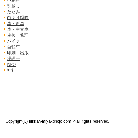
不動産
引越し
たたみ
白あり駆除
車・新車
車・中古車
車検・修理
バイク
自転車
印刷・出版
税理士
NPO
神社
Copyright(C) nikkan-miyakonojo.com @all rights reserved.