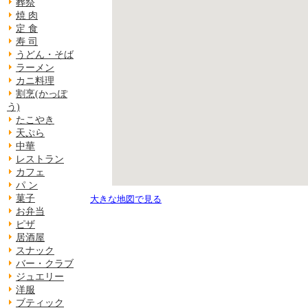
葬祭
焼 肉
定 食
寿 司
うどん・そば
ラーメン
カニ料理
割烹(かっぽ
う)
たこやき
天ぷら
中華
レストラン
カフェ
パ ン
菓子
大きな地図で見る
お弁当
ピザ
居酒屋
スナック
バー・クラブ
ジュエリー
洋服
ブティック