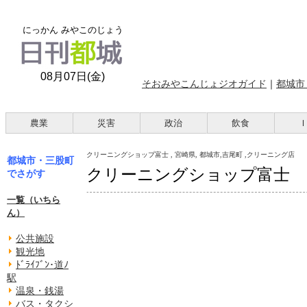
にっかん みやこのじょう
08月07日(金)
そおみやこんじょジオガイド
｜
都城市
農業
災害
政治
飲食
クリーニングショップ富士 , 宮崎県, 都城市,吉尾町 ,クリーニング店
都城市・三股町
クリーニングショップ富士
でさがす
一覧（いちら
ん）
公共施設
観光地
ﾄﾞﾗｲﾌﾞﾝ･道ﾉ
駅
温泉・銭湯
バス・タクシ