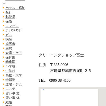
ー
ホテル・宿泊
銀行
郵便局
保険
コンビニ
ｶﾞｿﾘﾝｽﾀﾝﾄﾞ
ガス
病院
歯医者
薬局
介護・ケア
クリーニングショップ富士
保育園
幼稚園
住所 〒885-0006
小学校
宮崎県都城市吉尾町２５
中学校
高校・大学
学習塾
TEL 0986-38-4156
道場・ジム
エステ
習い事 文
習い事 体
結婚