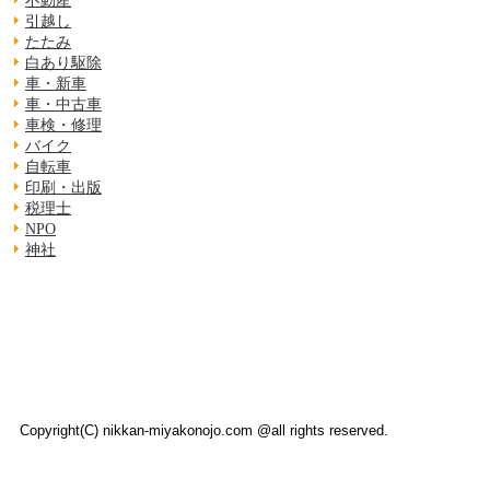
不動産
引越し
たたみ
白あり駆除
車・新車
車・中古車
車検・修理
バイク
自転車
印刷・出版
税理士
NPO
神社
Copyright(C) nikkan-miyakonojo.com @all rights reserved.