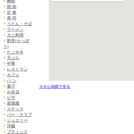
葬祭
焼 肉
定 食
寿 司
うどん・そば
ラーメン
カニ料理
割烹(かっぽ
う)
たこやき
天ぷら
中華
レストラン
カフェ
パ ン
菓子
大きな地図で見る
お弁当
ピザ
居酒屋
スナック
バー・クラブ
ジュエリー
洋服
ブティック