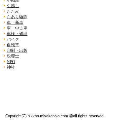
不動産
引越し
たたみ
白あり駆除
車・新車
車・中古車
車検・修理
バイク
自転車
印刷・出版
税理士
NPO
神社
Copyright(C) nikkan-miyakonojo.com @all rights reserved.