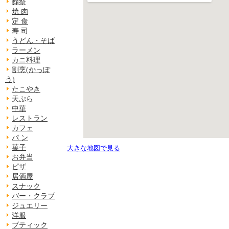
葬祭
焼 肉
定 食
寿 司
うどん・そば
ラーメン
カニ料理
割烹(かっぽ
う)
たこやき
天ぷら
中華
レストラン
カフェ
パ ン
菓子
大きな地図で見る
お弁当
ピザ
居酒屋
スナック
バー・クラブ
ジュエリー
洋服
ブティック