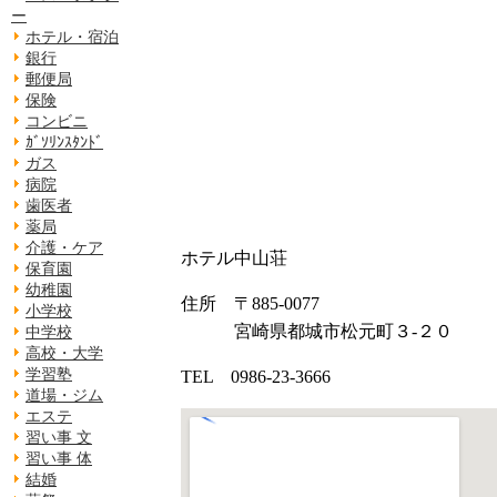
ー
ホテル・宿泊
銀行
郵便局
保険
コンビニ
ｶﾞｿﾘﾝｽﾀﾝﾄﾞ
ガス
病院
歯医者
薬局
介護・ケア
ホテル中山荘
保育園
幼稚園
住所 〒885-0077
小学校
宮崎県都城市松元町３-２０
中学校
高校・大学
学習塾
TEL 0986-23-3666
道場・ジム
エステ
習い事 文
習い事 体
結婚