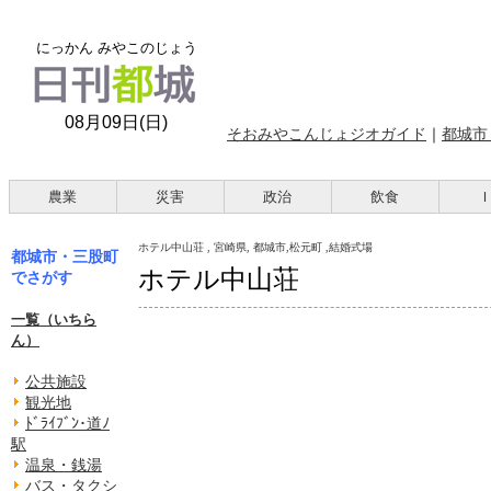
にっかん みやこのじょう
08月09日(日)
そおみやこんじょジオガイド
｜
都城市
農業
災害
政治
飲食
ホテル中山荘 , 宮崎県, 都城市,松元町 ,結婚式場
都城市・三股町
ホテル中山荘
でさがす
一覧（いちら
ん）
公共施設
観光地
ﾄﾞﾗｲﾌﾞﾝ･道ﾉ
駅
温泉・銭湯
バス・タクシ