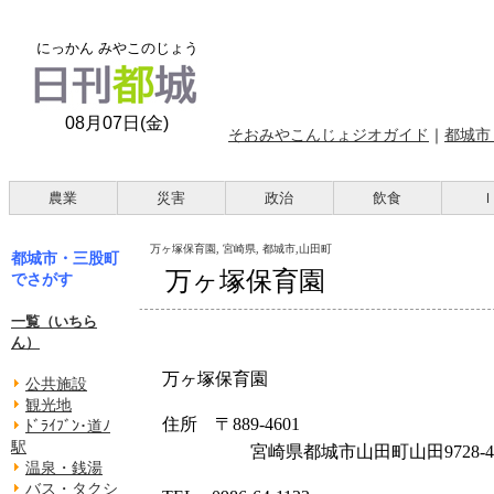
にっかん みやこのじょう
08月07日(金)
そおみやこんじょジオガイド
｜
都城市
農業
災害
政治
飲食
万ヶ塚保育園, 宮崎県, 都城市,山田町
都城市・三股町
万ヶ塚保育園
でさがす
一覧（いちら
ん）
万ヶ塚保育園
公共施設
観光地
住所 〒889-4601
ﾄﾞﾗｲﾌﾞﾝ･道ﾉ
駅
宮崎県都城市山田町山田9728-4
温泉・銭湯
バス・タクシ