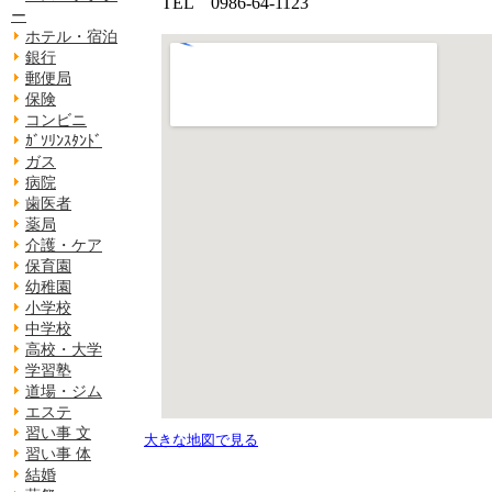
TEL 0986-64-1123
ー
ホテル・宿泊
銀行
郵便局
保険
コンビニ
ｶﾞｿﾘﾝｽﾀﾝﾄﾞ
ガス
病院
歯医者
薬局
介護・ケア
保育園
幼稚園
小学校
中学校
高校・大学
学習塾
道場・ジム
エステ
習い事 文
大きな地図で見る
習い事 体
結婚