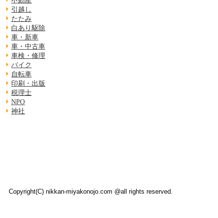
不動産
引越し
たたみ
白あり駆除
車・新車
車・中古車
車検・修理
バイク
自転車
印刷・出版
税理士
NPO
神社
Copyright(C) nikkan-miyakonojo.com @all rights reserved.