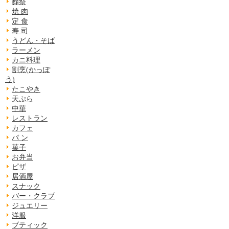
葬祭
焼 肉
定 食
寿 司
うどん・そば
ラーメン
カニ料理
割烹(かっぽ
う)
たこやき
天ぷら
中華
レストラン
カフェ
パ ン
菓子
お弁当
ピザ
居酒屋
スナック
バー・クラブ
ジュエリー
洋服
ブティック