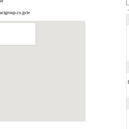
58
group.co.jp/ie