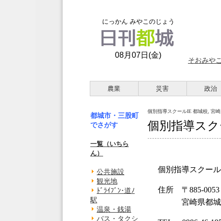
にっかん みやこのじょう
08月07日(金)
そおみや
農業
災害
政治
個別指導スクールIE 都城校, 宮崎
都城市・三股町
個別指導スクー
でさがす
一覧（いちら
ん）
個別指導スクールI
公共施設
観光地
住所 〒885-0053
ﾄﾞﾗｲﾌﾞﾝ･道ﾉ
駅
宮崎県都城市上
温泉・銭湯
バス・タクシ