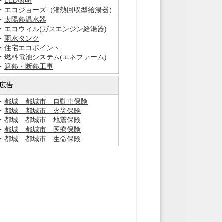
・
LED照明
・
エコジョーズ（潜熱回収型給湯器）
・
太陽熱温水器
・
エコウィル(ガスエンジン給湯器)
・
雨水タンク
・
住宅エコポイント
・
燃料電池システム(エネファーム)
・
遮熱・断熱工事
広告
・
都城 都城市 自動車保険
・
都城 都城市 火災保険
・
都城 都城市 地震保険
・
都城 都城市 医療保険
・
都城 都城市 生命保険