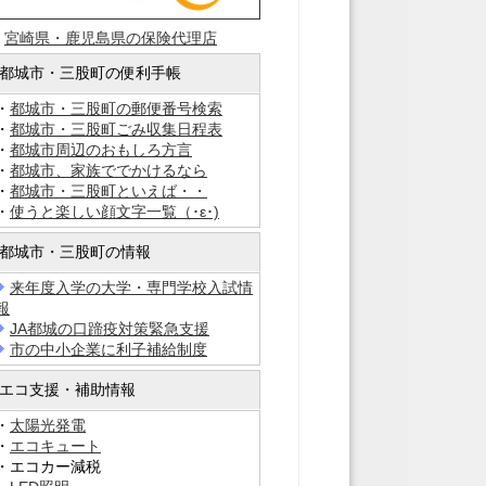
・
宮崎県・鹿児島県の保険代理店
都城市・三股町の便利手帳
・
都城市・三股町の郵便番号検索
・
都城市・三股町ごみ収集日程表
・
都城市周辺のおもしろ方言
・
都城市、家族ででかけるなら
・
都城市・三股町といえば・・
・
使うと楽しい顔文字一覧（･ε･)
都城市・三股町の情報
来年度入学の大学・専門学校入試情
報
JA都城の口蹄疫対策緊急支援
市の中小企業に利子補給制度
エコ支援・補助情報
・
太陽光発電
・
エコキュート
・エコカー減税