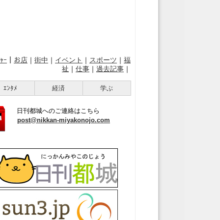
ｬｰ
｜
お店
｜
街中
｜
イベント
｜
スポーツ
｜
福
祉
｜
仕事
｜
過去記事
｜
ｴﾝﾀﾒ
経済
学ぶ
日刊都城へのご連絡はこちら
post@nikkan-miyakonojo.com