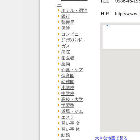
TEL 0986-46-19
ー
ホテル・宿泊
ＨＰ http://www.tact
銀行
郵便局
保険
コンビニ
ｶﾞｿﾘﾝｽﾀﾝﾄﾞ
ガス
病院
歯医者
薬局
介護・ケア
保育園
幼稚園
小学校
中学校
高校・大学
学習塾
道場・ジム
エステ
習い事 文
習い事 体
結婚
大きな地図で見る