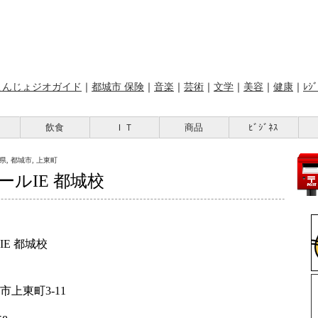
こんじょジオガイド
｜
都城市 保険
｜
音楽
｜
芸術
｜
文学
｜
美容
｜
健康
｜
ﾚｼﾞ
飲食
ＩＴ
商品
ﾋﾞｼﾞﾈｽ
県, 都城市, 上東町
ルIE 都城校
E 都城校
東町3-11