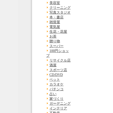
美容室
クリーニング
写真スタジオ
本・書店
雑貨屋
電気屋
生花・花屋
お茶
贈り物
スーパー
100円ショッ
プ
リサイクル店
酒屋
スポーツ店
CD/DVD
ペット
カラオケ
パチンコ
占い
家づくり
ガーデニング
インテリア