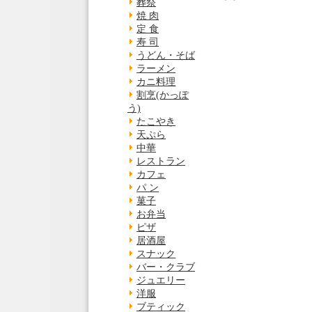
葬祭
焼 肉
定 食
寿 司
うどん・そば
ラーメン
カニ料理
割烹(かっぽ
う)
たこやき
天ぷら
中華
レストラン
カフェ
パ ン
菓子
お弁当
ピザ
居酒屋
スナック
バー・クラブ
ジュエリー
洋服
ブティック