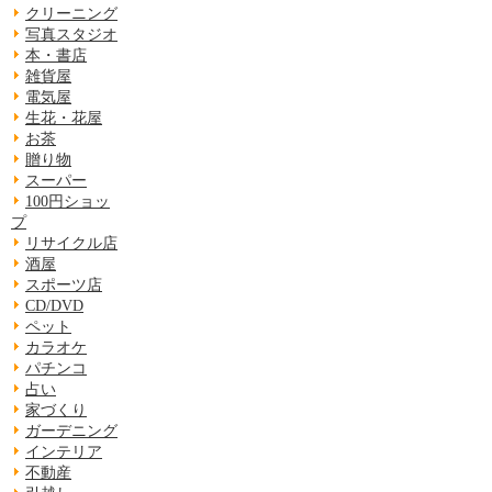
クリーニング
写真スタジオ
本・書店
雑貨屋
電気屋
生花・花屋
お茶
贈り物
スーパー
100円ショッ
プ
リサイクル店
酒屋
スポーツ店
CD/DVD
ペット
カラオケ
パチンコ
占い
家づくり
ガーデニング
インテリア
不動産