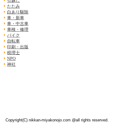
引越し
たたみ
白あり駆除
車・新車
車・中古車
車検・修理
バイク
自転車
印刷・出版
税理士
NPO
神社
Copyright(C) nikkan-miyakonojo.com @all rights reserved.