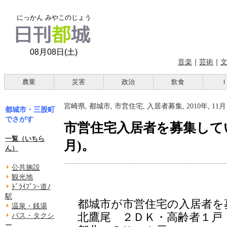
にっかん みやこのじょう
08月08日(土)
音楽
｜
芸術
｜
農業
災害
政治
飲食
宮崎県, 都城市, 市営住宅, 入居者募集, 2010年, 11月
都城市・三股町
でさがす
市営住宅入居者を募集していま
一覧（いちら
月)。
ん）
公共施設
観光地
ﾄﾞﾗｲﾌﾞﾝ･道ﾉ
駅
都城市が市営住宅の入居者を
温泉・銭湯
北鷹尾 ２ＤＫ・高齢者１戸
バス・タクシ
ー