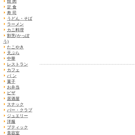
焼 肉
定 食
寿 司
うどん・そば
ラーメン
カニ料理
割烹(かっぽ
う)
たこやき
天ぷら
中華
レストラン
カフェ
パ ン
菓子
お弁当
ピザ
居酒屋
スナック
バー・クラブ
ジュエリー
洋服
ブティック
美容室