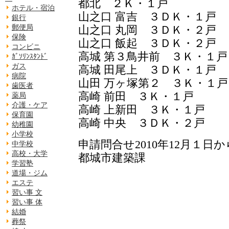
都北 ２Ｋ・１戸
ホテル・宿泊
山之口 富吉 ３ＤＫ・１戸
銀行
山之口 丸岡 ３ＤＫ・２戸
郵便局
保険
山之口 飯起 ３ＤＫ・２戸
コンビニ
高城 第３鳥井前 ３Ｋ・１戸
ｶﾞｿﾘﾝｽﾀﾝﾄﾞ
ガス
高城 田尾上 ３ＤＫ・１戸
病院
山田 万ヶ塚第２ ３Ｋ・１戸
歯医者
高崎 前田 ３Ｋ・１戸
薬局
介護・ケア
高崎 上新田 ３Ｋ・１戸
保育園
高崎 中央 ３ＤＫ・２戸
幼稚園
小学校
申請問合せ2010年12月１日か
中学校
高校・大学
都城市建築課
学習塾
道場・ジム
エステ
習い事 文
習い事 体
結婚
葬祭