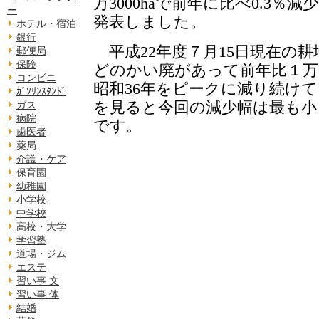
万3000haで前年に比べ0.3％
ー
発表しました。
ホテル・宿泊
銀行
平成22年度７月15日現在の
郵便局
保険
どのかい廃があって前年比１万6
コンビニ
昭和36年をピークに減り続けて
ｶﾞｿﾘﾝｽﾀﾝﾄﾞ
を見ると今回の減少幅は最も
ガス
病院
です。
歯医者
薬局
介護・ケア
保育園
幼稚園
小学校
中学校
高校・大学
学習塾
道場・ジム
エステ
習い事 文
習い事 体
結婚