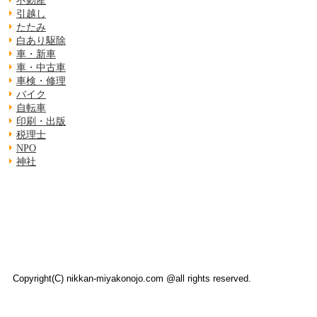
不動産
引越し
たたみ
白あり駆除
車・新車
車・中古車
車検・修理
バイク
自転車
印刷・出版
税理士
NPO
神社
Copyright(C) nikkan-miyakonojo.com @all rights reserved.