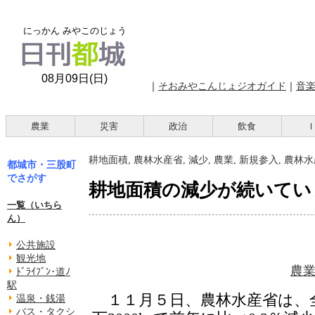
にっかん みやこのじょう
08月09日(日)
｜
そおみやこんじょジオガイド
｜
音
農業
災害
政治
飲食
耕地面積, 農林水産省, 減少, 農業, 新規参入, 農林
都城市・三股町
でさがす
耕地面積の減少が続いてい
一覧（いちら
ん）
公共施設
観光地
農
ﾄﾞﾗｲﾌﾞﾝ･道ﾉ
駅
１１月５日、農林水産省は、全
温泉・銭湯
バス・タクシ