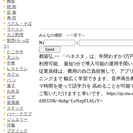
葬祭
焼 肉
定 食
寿 司
うどん・そば
ラーメン
カニ料理
みんなの感想 ～一言で～
割烹(かっぽ
N:
:
う)
たこやき
都築弘 >> 「ベネスタ」は、年間わずか3万
天ぷら
中華
利用可能、 最短5分で導入可能の運用手間
レストラン
従業員様は、費用の自己負担無しで、アプ
カフェ
ニングまで 幅広く学習できます。音声再生
パ ン
マ時間を使って語学力を 高めることが可能
菓子
お弁当
ご覧いただけますと幸いです。 https://ap.ma-navigat
ピザ
dJRS59k=&dtg=LeNzpFLbLrY=
居酒屋
スナック
バー・クラブ
ジュエリー
洋服
ブティック